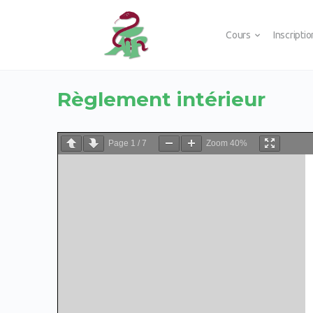
Cours
Inscripti
Règlement intérieur
Page
1
/
7
Zoom
40%