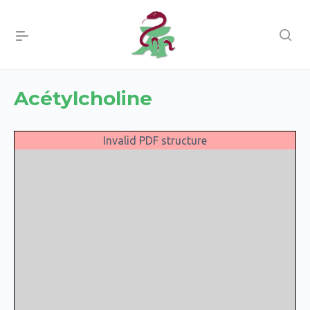
Acétylcholine
Invalid PDF structure