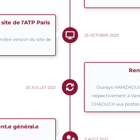
site de l'ATP Paris
25 OCTOBRE 2020
ère version du site de
Ren
Ounays HAMZAOUI, 
25 JUILLET 2021
respectivement à Va
CHAOUCH aux postes de 
nt.e général.e
11 AOÛT 2021