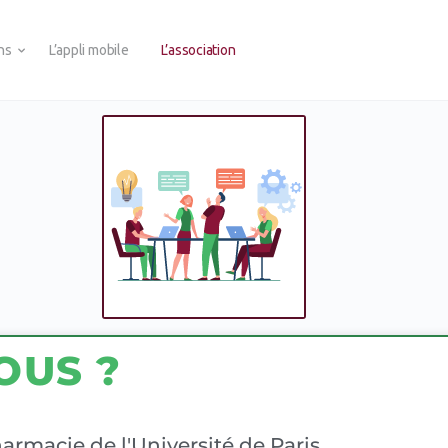
ons
L’appli mobile
L’association
OUS ?
armacie de l'Université de Paris