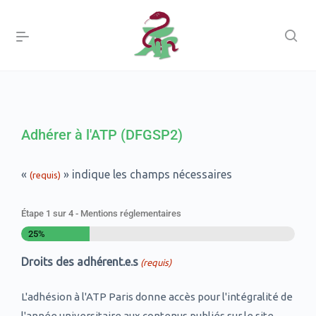
Adhérer à l'ATP (DFGSP2)
«
» indique les champs nécessaires
(requis)
Étape
1
sur
4
- Mentions réglementaires
25%
Droits des adhérent.e.s
(requis)
L'adhésion à l'ATP Paris donne accès pour l'intégralité de
l'année universitaire aux contenus publiés sur le site