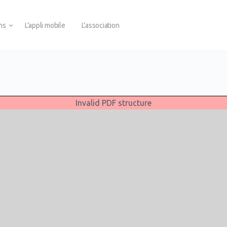
ons
L’appli mobile
L’association
Invalid PDF structure