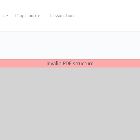
ons
L’appli mobile
L’association
Invalid PDF structure