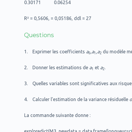
0.30171 0.06254
R² = 0,5606, = 0,05186, ddl = 27
Questions
1. Exprimer les coefficients
a
,a
,a
du modèle méc
0
1
2
2. Donner les estimations de
a
et
a
.
1
2
3. Quelles variables sont significatives aux risqu
4. Calculer l’estimation de la variance résiduelle
La commande suivante donne :
exp(predict(M3, newdata = data.frame(longueur=c(