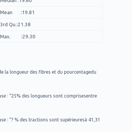
Median :19.60
Mean :19.81
3rd Qu.:21.38
Max. :29.30
e la longueur des fibres et du pourcentagedu
rase : “25% des longueurs sont comprisesentre
ase : “? % des tractions sont supérieuresà 41,31