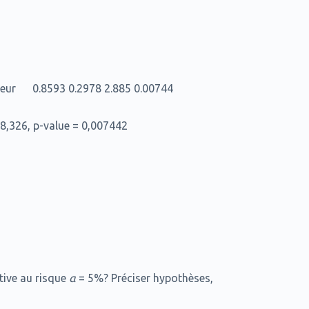
gueur 0.8593 0.2978 2.885 0.00744
= 8,326, p-value = 0,007442
ative au risque
α
= 5%? Préciser hypothèses,