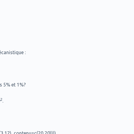
anistique :
es 5% et 1%?
2
σ
.
3,12), contenu=c(20,20))))