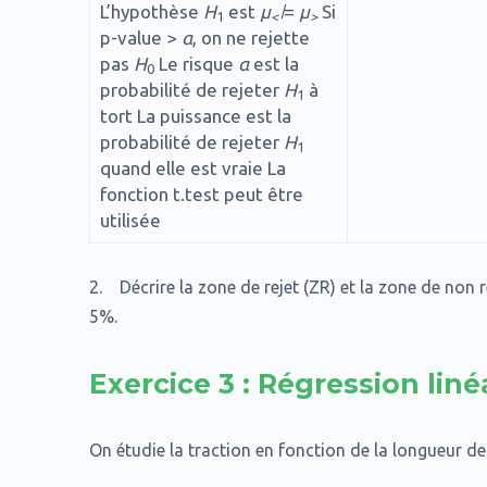
L’hypothèse
H
est
µ
̸=
µ
Si
1
<
>
p-value >
α
, on ne rejette
pas
H
Le risque
α
est la
0
probabilité de rejeter
H
à
1
tort La puissance est la
probabilité de rejeter
H
1
quand elle est vraie La
fonction t.test peut être
utilisée
2. Décrire la zone de rejet (ZR) et la zone de non 
5%.
Exercice 3 : Régression liné
On étudie la traction en fonction de la longueur de