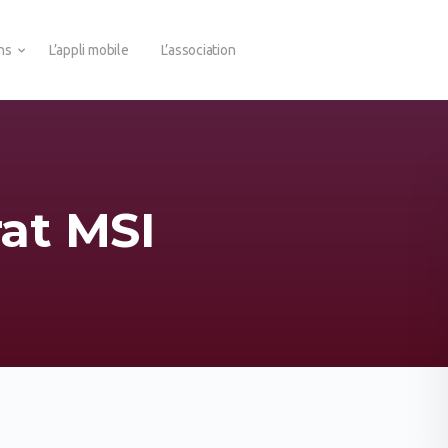
ons
L’appli mobile
L’association
at MSI