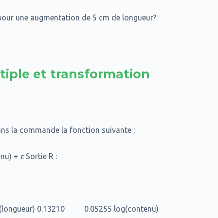
pour une augmentation de 5 cm de longueur?
tiple et transformation
ns la commande la fonction suivante :
enu) +
ε
Sortie R :
 log(longueur) 0.13210 0.05255 log(contenu)