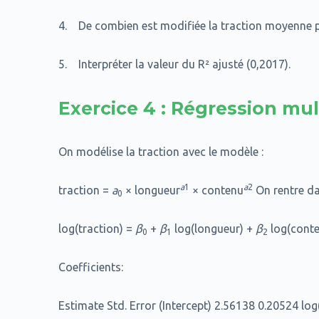
4. De combien est modifiée la traction moyenne 
5. Interpréter la valeur du R² ajusté (0,2017).
Exercice 4 : Régression mul
On modélise la traction avec le modèle :
a
1
a
2
traction =
a
× longueur
× contenu
On rentre da
0
log(traction) =
β
+
β
log(longueur) +
β
log(cont
0
1
2
Coefficients:
Estimate Std. Error (Intercept) 2.56138 0.20524