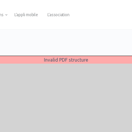
ons
L’appli mobile
L’association
Invalid PDF structure