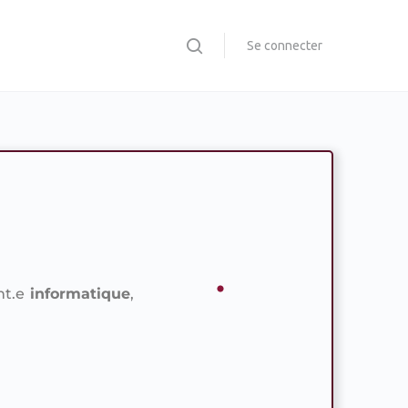
Se connecter
nt.e
informatique
,