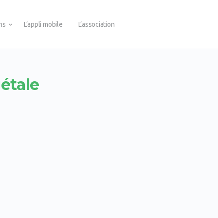
ons
L’appli mobile
L’association
gétale