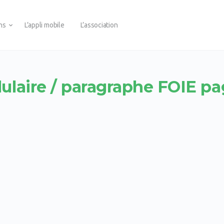
ons
L’appli mobile
L’association
llulaire / paragraphe FOIE pa