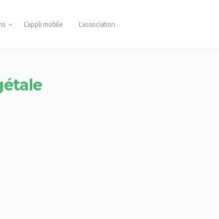
ons
L’appli mobile
L’association
gétale