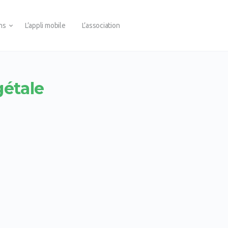
ons
L’appli mobile
L’association
gétale