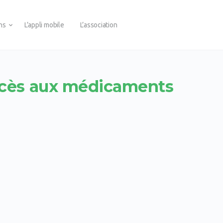
ons
L’appli mobile
L’association
ccès aux médicaments