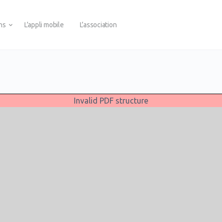
ons
L’appli mobile
L’association
Invalid PDF structure