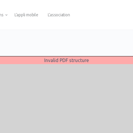
ons
L’appli mobile
L’association
Invalid PDF structure