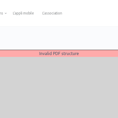
ons
L’appli mobile
L’association
Invalid PDF structure