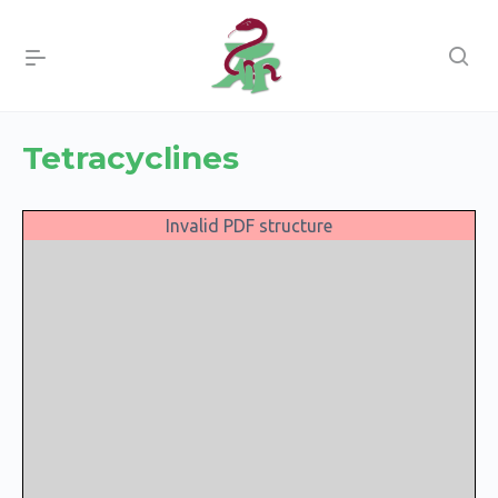
Tetracyclines
Invalid PDF structure