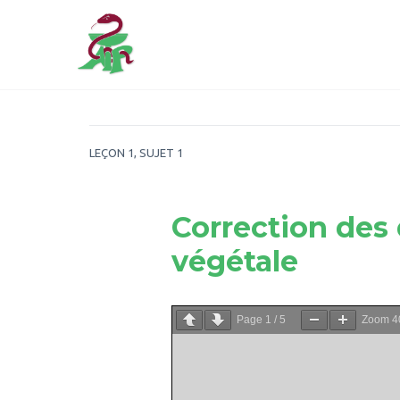
LEÇON 1, SUJET 1
Correction des 
végétale
Page
1
/
5
Zoom
4