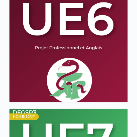
NON INSCRIT