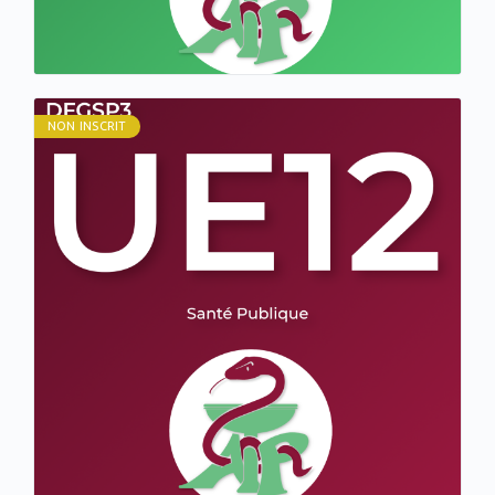
NON INSCRIT