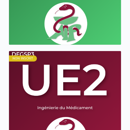
NON INSCRIT